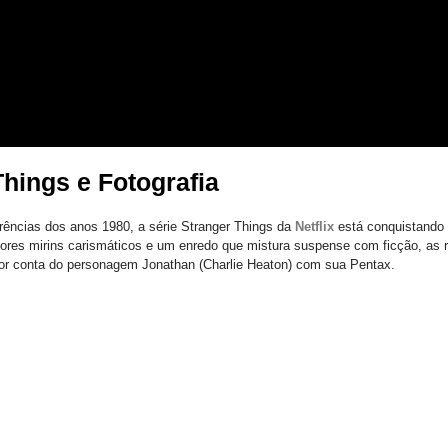
RRAZ
FIA
HOME
PORTFÓLIO
Things e Fotografia
ências dos anos 1980, a série Stranger Things da 
Netflix 
está conquistando 
ores mirins carismáticos e um enredo que mistura suspense com ficção, as r
 por conta do personagem Jonathan (Charlie Heaton) com sua Pentax.