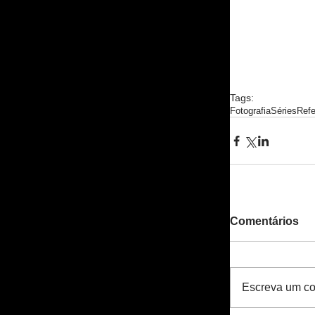
Tags:
Fotografia
Séries
Refe
Comentários
Escreva um co