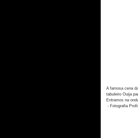
A famosa cena das
tabuleiro Ouija p
Entramos na onda
 - Fotografia Prof