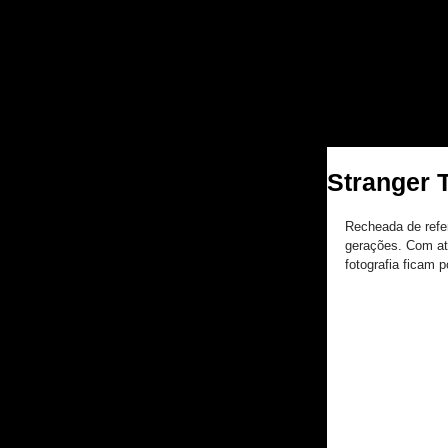
CASSIANO FE
FOTOGRA
Stranger 
Recheada de refer
gerações. Com at
fotografia ficam