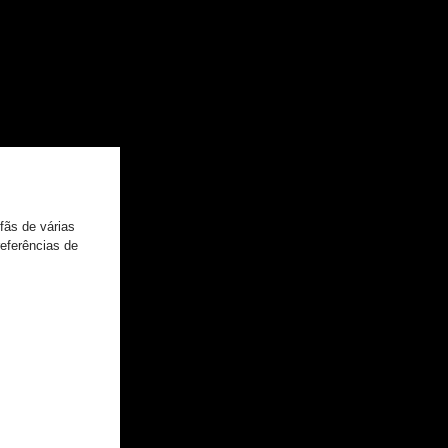
ORÇAMENTO
BIO
Posts Em Destaque
fãs de várias 
eferências de 