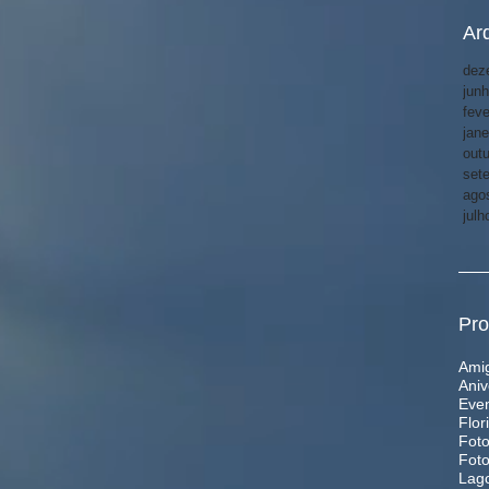
Ar
dez
jun
feve
jane
out
set
ago
julh
Pro
Ami
Aniv
Even
Flor
Foto
Foto
Lag