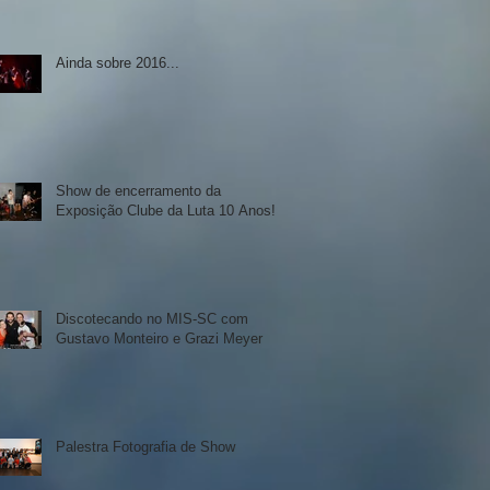
Ainda sobre 2016...
Show de encerramento da
Exposição Clube da Luta 10 Anos!
Discotecando no MIS-SC com
Gustavo Monteiro e Grazi Meyer
Palestra Fotografia de Show