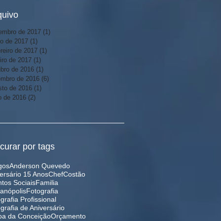
quivo
embro de 2017
(1)
1 post
ho de 2017
(1)
1 post
reiro de 2017
(1)
1 post
iro de 2017
(1)
1 post
ubro de 2016
(1)
1 post
embro de 2016
(6)
6 posts
sto de 2016
(1)
1 post
o de 2016
(2)
2 posts
curar por tags
gos
Anderson Quevedo
ersário 15 Anos
Chef
Costão
tos Sociais
Familia
ianópolis
Fotografia
grafia Profissional
grafia de Aniversário
oa da Conceição
Orçamento