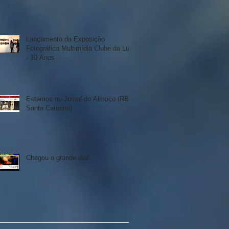
Lançamento da Exposição
Fotográfica Multimídia Clube da Luta
- 10 Anos
Estamos no Jornal do Almoço (RBS
Santa Catarina)
Chegou o grande dia!